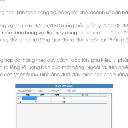
ổng hợp, tính toán công nợ, hàng tồn kho, doanh số bán h
 vật liệu xây dựng (VLXD) cần phải quản lý được 02 đơn v
 mềm bán hàng vật liệu xây dựng
phải theo dõi được 02
kho, đồng thời tự động quy đổi ra đơn vị còn lại. Phần m
 hợp cắt hàng theo quy cách, dập tôn, phụ kiện, … phầ
 ra tổng số lượng bán của mặt hàng. Ngoài ra, trên phi
 còn lại phải thu
. Hình ảnh dưới đây minh hoạ cho trường