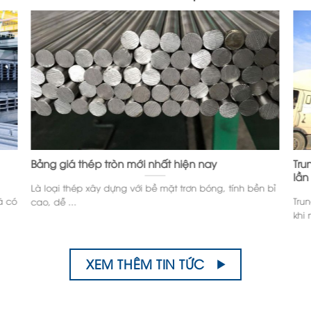
Bảng giá thép tròn mới nhất hiện nay
Tru
lần
Là loại thép xây dựng với bề mặt trơn bóng, tính bền bỉ
ã có
Tru
cao, dễ ...
khi 
XEM THÊM TIN TỨC