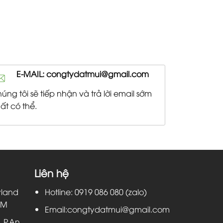
E-MAIL: congtydatmui@gmail.com
úng tôi sẽ tiếp nhận và trả lời email sớm
ất có thể.
Liên hệ
yland
Hotline: 0919 086 080 (zalo)
CM
Email:congtydatmui@gmail.com
 P.An