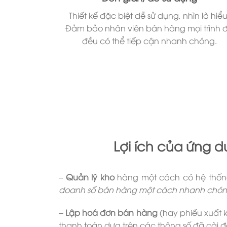
Thiết kế đặc biệt dễ sử dụng, nhìn là hiểu
Đảm bảo nhân viên bán hàng mọi trình 
đều có thể tiếp cận nhanh chóng.
Lợi ích của ứng 
–
Quản lý kho
hàng một cách có hệ thố
doanh số bán hàng một cách nhanh chó
–
Lập hoá đơn bán hàng
(hay phiếu xuất 
thanh toán dựa trên các thông số đã cài đ