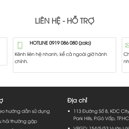
LIÊN HỆ - HỖ TRỢ
HOTLINE 0919 086 080 (zalo)
Kênh liên hệ nhanh, kể cả ngoài giờ hành
Ch
chính.
nh
ợ
Địa chỉ
eo hướng dẫn sử dụng
113 Đường Số 8, KDC Cit
Park Hills, P.Gò Vấp, TP.H
 hỏi thường gặp
VPGD: 154/5/53 Vườn Lài,