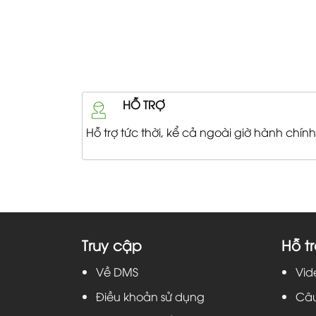
HỖ TRỢ
Hỗ trợ tức thời, kể cả ngoài giờ hành chính
Truy cập
Hỗ tr
Về DMS
Vid
Điều khoản sử dụng
Câu