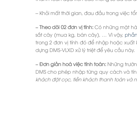
– Khỏi mất thời gian, đau đầu trong việc t
– Theo dõi 02 đơn vị tính:
Có những mặt hàng
sắt cây (mua kg, bán cây), … Vì vậy,
phần
trong 2 đơn vị tính đó để nhập hoặc xuất 
dựng DMS-VLXD xử lý triệt để yêu cầu này.
– Đơn giản hoá việc tính toán:
Những trường
DMS cho phép nhập từng quy cách và tính
khách đặt cọc, tiền khách thanh toán và nợ