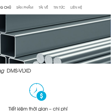
NG CHỦ
SẢN PHẨM
TẢI VỀ
TIN TỨC
LIÊN HỆ
ựng
DMS-VLXD
Tiết kiệm thời gian – chi phí