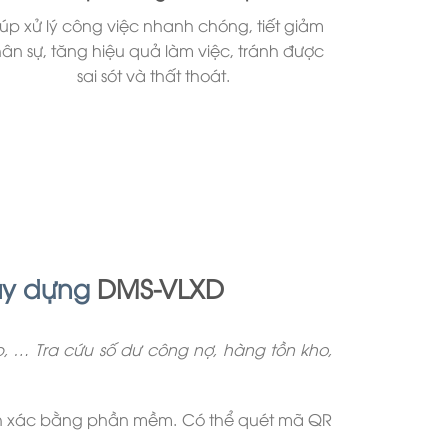
úp xử lý công việc nhanh chóng, tiết giảm
ân sự, tăng hiệu quả làm việc, tránh được
sai sót và thất thoát.
ây dựng
DMS-VLXD
… Tra cứu số dư công nợ, hàng tồn kho,
nh xác bằng phần mềm. Có thể quét mã QR