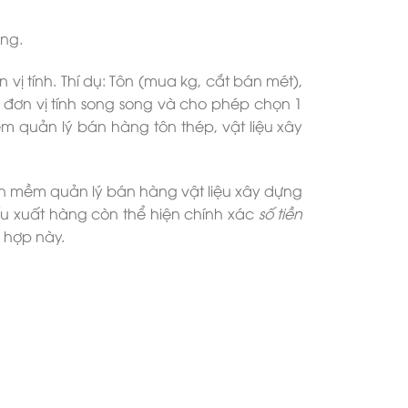
àng.
ị tính. Thí dụ: Tôn (mua kg, cắt bán mét),
 đơn vị tính song song và cho phép chọn 1
ềm quản lý bán hàng tôn thép, vật liệu xây
n mềm quản lý bán hàng vật liệu xây dựng
ếu xuất hàng còn thể hiện chính xác
số tiền
 hợp này.