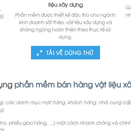
liệu xây dựng
Gi
.
nh
Phần mềm được thiết kế đặc thù cho ngành
độ
kinh doanh sắt thép, vật liệu xây dựng và
không ngừng hoàn thiện theo thực tế sử
dụng.
TẢI VỀ DÙNG THỬ
dụng
phần mềm bán hàng vật liệu x
ng:
các danh mục mặt hàng, khách hàng, nhà cung cấp, 
ng
.
kho, phiếu giao hàng, …) một cách nhanh chóng và chí
ặt.